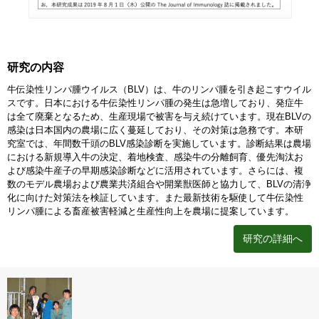
研究の内容
牛伝染性リンパ腫ウイルス（BLV）は、牛のリンパ腫を引き起こすウイル
スです。日本における牛伝染性リンパ腫の発生は急増しており、発症牛
は全て廃棄となるため、生産現場で被害を与え続けています。現在BLVの
感染は日本国内の農場に広く蔓延しており、その対策は急務です。本研
究室では、年間数千頭のBLV感染診断を実施しています。診断結果は農場
における新規導入牛の決定、着地検査、感染牛の分離飼育、優先淘汰お
よび感染牛産子の早期感染診断などに活用されています。さらには、複
数のモデル農場および農業共済組合や開業獣医師と協力して、BLVの清浄
化に向けた対策法を検証しています。また最新技術を駆使して牛伝染性
リンパ腫による畜産被害軽減と生産性向上を農場に提案しています。
研究の詳細へ