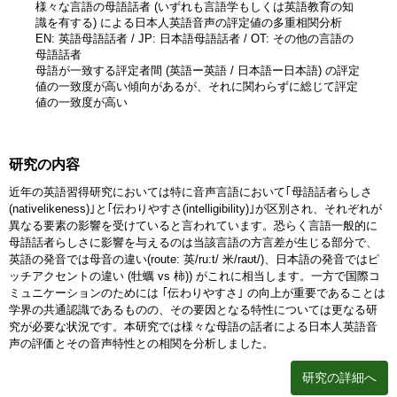
様々な言語の母語話者 (いずれも言語学もしくは英語教育の知
識を有する) による日本人英語音声の評定値の多重相関分析
EN: 英語母語話者 / JP: 日本語母語話者 / OT: その他の言語の
母語話者
母語が一致する評定者間 (英語ー英語 / 日本語ー日本語) の評定
値の一致度が高い傾向があるが、それに関わらずに総じて評定
値の一致度が高い
研究の内容
近年の英語習得研究においては特に音声言語において｢母語話者らしさ
(nativelikeness)｣と｢伝わりやすさ(intelligibility)｣が区別され、それぞれが
異なる要素の影響を受けていると言われています。恐らく言語一般的に
母語話者らしさに影響を与えるのは当該言語の方言差が生じる部分で、
英語の発音では母音の違い(route: 英/ru:t/ 米/raʊt/)、日本語の発音ではピ
ッチアクセントの違い (牡蠣 vs 柿)) がこれに相当します。一方で国際コ
ミュニケーションのためには ｢伝わりやすさ｣ の向上が重要であることは
学界の共通認識であるものの、その要因となる特性については更なる研
究が必要な状況です。本研究では様々な母語の話者による日本人英語音
声の評価とその音声特性との相関を分析しました。
研究の詳細へ