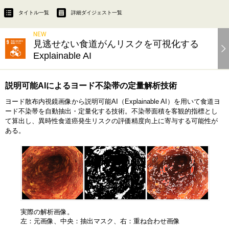
タイトル一覧
詳細ダイジェスト一覧
NEW
見逃せない食道がんリスクを可視化する
Explainable AI
説明可能AIによるヨード不染帯の定量解析技術
ヨード散布内視鏡画像から説明可能AI（Explainable AI）を用いて食道ヨ
ード不染帯を自動抽出・定量化する技術。不染帯面積を客観的指標とし
て算出し、異時性食道癌発生リスクの評価精度向上に寄与する可能性が
ある。
実際の解析画像。
左：元画像、中央：抽出マスク、右：重ね合わせ画像