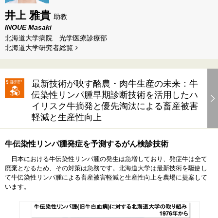
井上 雅貴
助教
INOUE Masaki
北海道大学病院 光学医療診療部
北海道⼤学研究者総覧
最新技術が映す酪農・肉牛生産の未来：牛
伝染性リンパ腫早期診断技術を活用したハ
イリスク牛摘発と優先淘汰による畜産被害
軽減と生産性向上
牛伝染性リンパ腫発症を予測するがん検診技術
日本における牛伝染性リンパ腫の発生は急増しており、発症牛は全て
廃棄となるため、その対策は急務です。北海道大学は最新技術を駆使し
て牛伝染性リンパ腫による畜産被害軽減と生産性向上を農場に提案して
います。