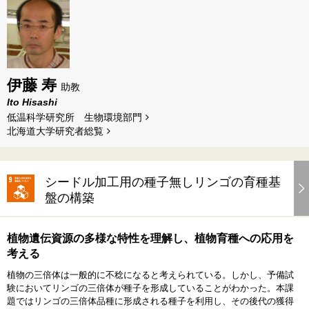
伊藤 寿
助教
Ito Hisashi
低温科学研究所 生物環境部門
北海道⼤学研究者総覧
シードル加工用の種子無しリンゴの育種基
盤の構築
植物遺伝資源の多様な特性を理解し、植物育種への応用を
考える
植物の三倍体は一般的に不稔になると考えられている。しかし、予備試
験においてリンゴの三倍体が種子を形成していることがわかった。本課
題ではリンゴの三倍体品種に形成される種子を利用し、その後代の獲得