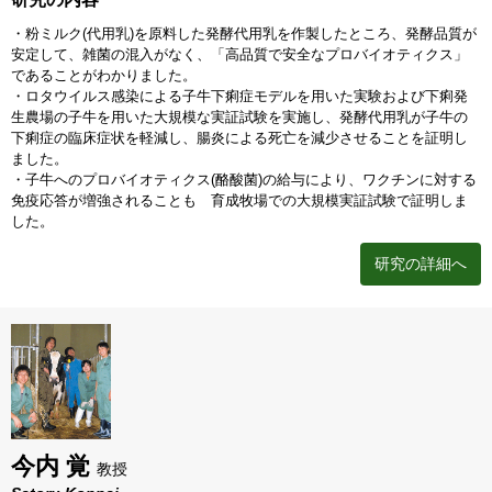
・粉ミルク(代用乳)を原料した発酵代用乳を作製したところ、発酵品質が
安定して、雑菌の混入がなく、「高品質で安全なプロバイオティクス」
であることがわかりました。
・ロタウイルス感染による子牛下痢症モデルを用いた実験および下痢発
生農場の子牛を用いた大規模な実証試験を実施し、発酵代用乳が子牛の
下痢症の臨床症状を軽減し、腸炎による死亡を減少させることを証明し
ました。
・子牛へのプロバイオティクス(酪酸菌)の給与により、ワクチンに対する
免疫応答が増強されることも 育成牧場での大規模実証試験で証明しま
した。
研究の詳細へ
今内 覚
教授