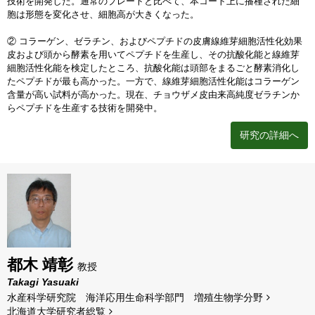
技術を開発した。通常のプレートと比べて、本コート上に播種された細
胞は形態を変化させ、細胞高が大きくなった。
② コラーゲン、ゼラチン、およびペプチドの皮膚線維芽細胞活性化効果
皮および頭から酵素を用いてペプチドを生産し、その抗酸化能と線維芽
細胞活性化能を検定したところ、抗酸化能は頭部をまるごと酵素消化し
たペプチドが最も高かった。一方で、線維芽細胞活性化能はコラーゲン
含量が高い試料が高かった。現在、チョウザメ皮由来高純度ゼラチンか
らペプチドを生産する技術を開発中。
研究の詳細へ
都木 靖彰
教授
Takagi Yasuaki
水産科学研究院 海洋応用生命科学部門 増殖生物学分野
北海道⼤学研究者総覧