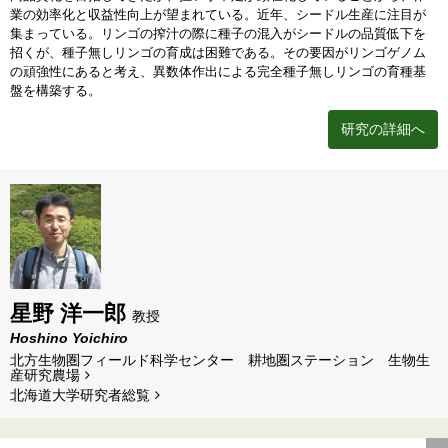
業の効率化と収益性向上が望まれている。近年、シードル生産に注目が
集まっている。リンゴの搾汁の際に種子の混入がシードルの品質低下を
招くが、種子無しリンゴの育成は困難である。その要因がリンゴゲノム
の頑強性にあると考え、異数体作出による完全種子無しリンゴの育種基
盤を構築する。
研究の詳細へ
星野 洋一郎
教授
Hoshino Yoichiro
北方生物圏フィールド科学センター 耕地圏ステーション 生物生
産研究農場
北海道⼤学研究者総覧