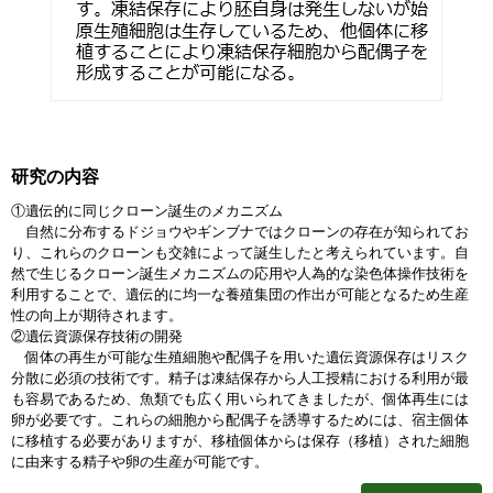
研究の内容
①遺伝的に同じクローン誕生のメカニズム
自然に分布するドジョウやギンブナではクローンの存在が知られてお
り、これらのクローンも交雑によって誕生したと考えられています。自
然で生じるクローン誕生メカニズムの応用や人為的な染色体操作技術を
利用することで、遺伝的に均一な養殖集団の作出が可能となるため生産
性の向上が期待されます。
②遺伝資源保存技術の開発
個体の再生が可能な生殖細胞や配偶子を用いた遺伝資源保存はリスク
分散に必須の技術です。精子は凍結保存から人工授精における利用が最
も容易であるため、魚類でも広く用いられてきましたが、個体再生には
卵が必要です。これらの細胞から配偶子を誘導するためには、宿主個体
に移植する必要がありますが、移植個体からは保存（移植）された細胞
に由来する精子や卵の生産が可能です。