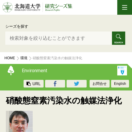
シーズを探す
HOME
環境
硝酸態窒素汚染水の触媒法浄化
Environment
URL
お問合せ
English
硝酸態窒素汚染水の触媒法浄化