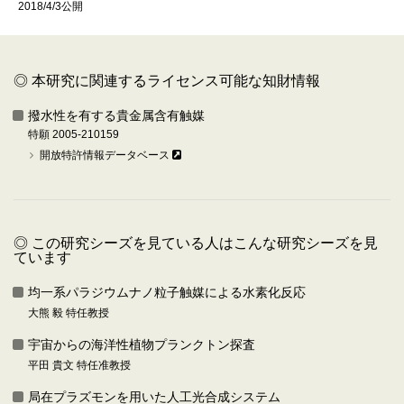
2018/4/3公開
◎ 本研究に関連するライセンス可能な知財情報
撥水性を有する貴金属含有触媒
特願 2005-210159
開放特許情報データベース
◎ この研究シーズを見ている人はこんな研究シーズを見
ています
均一系パラジウムナノ粒子触媒による水素化反応
大熊 毅 特任教授
宇宙からの海洋性植物プランクトン探査
平田 貴文 特任准教授
局在プラズモンを用いた人工光合成システム