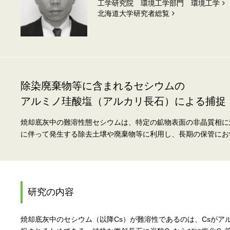
工学研究院 環境工学部門 環境工学
北海道⼤学研究者総覧
除染廃棄物等に含まれるセシウムの
アルミノ珪酸塩（アルカリ長石）による捕捉
焼却底灰中の難溶性態セシウムは、特定の鉱物表面の非晶質相に
に伴って発生する除去土壌や廃棄物等に利用し、長期の保管にお
研究の内容
焼却底灰中のセシウム（以降Cs）が難溶性であるのは、Csが