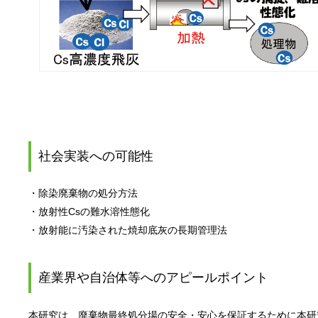
社会実装への可能性
・除染廃棄物の処分方法
・放射性Csの難水溶性態化
・放射能に汚染された焼却底灰の長期管理法
産業界や自治体等へのアピールポイント
本研究は、廃棄物最終処分場の安全・安心を保証するために本研