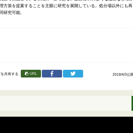
理方策を提案することを主眼に研究を展開している。処分場以外にも再
同研究可能。
URL
ズを共有する
2018/4/3公