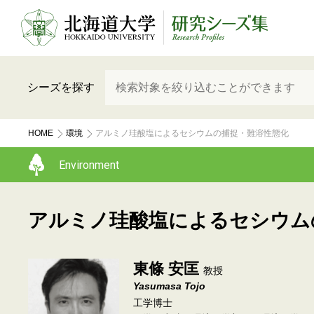
シーズを探す
HOME
環境
アルミノ珪酸塩によるセシウムの捕捉・難溶性態化
Environment
アルミノ珪酸塩によるセシウム
東條 安匡
教授
Yasumasa Tojo
工学博士