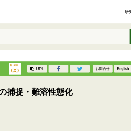
研
URL
お問合せ
English
の捕捉・難溶性態化