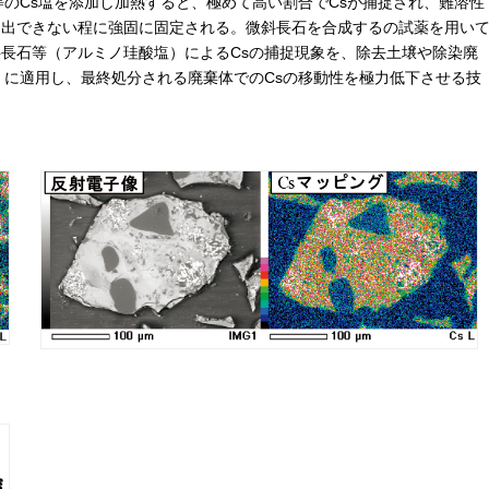
等のCs塩を添加し加熱すると、極めて高い割合でCsが捕捉され、難溶性
抽出できない程に強固に固定される。微斜長石を合成するの試薬を用い
斜長石等（アルミノ珪酸塩）によるCsの捕捉現象を、除去土壌や除染廃
）に適用し、最終処分される廃棄体でのCsの移動性を極力低下させる技