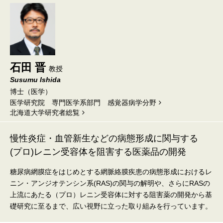
石田 晋
教授
Susumu Ishida
博士（医学）
医学研究院 専門医学系部門 感覚器病学分野
北海道⼤学研究者総覧
慢性炎症・血管新生などの病態形成に関与する
(プロ)レニン受容体を阻害する医薬品の開発
糖尿病網膜症をはじめとする網脈絡膜疾患の病態形成におけるレ
ニン・アンジオテンシン系(RAS)の関与の解明や、さらにRASの
上流にあたる（プロ）レニン受容体に対する阻害薬の開発から基
礎研究に至るまで、広い視野に立った取り組みを行っています。