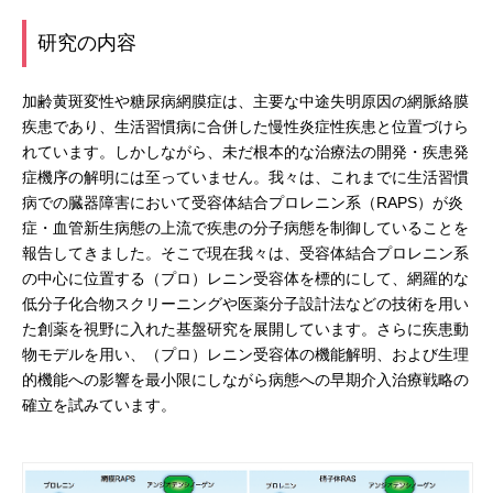
研究の内容
加齢黄斑変性や糖尿病網膜症は、主要な中途失明原因の網脈絡膜
疾患であり、生活習慣病に合併した慢性炎症性疾患と位置づけら
れています。しかしながら、未だ根本的な治療法の開発・疾患発
症機序の解明には至っていません。我々は、これまでに生活習慣
病での臓器障害において受容体結合プロレニン系（RAPS）が炎
症・血管新生病態の上流で疾患の分子病態を制御していることを
報告してきました。そこで現在我々は、受容体結合プロレニン系
の中心に位置する（プロ）レニン受容体を標的にして、網羅的な
低分子化合物スクリーニングや医薬分子設計法などの技術を用い
た創薬を視野に入れた基盤研究を展開しています。さらに疾患動
物モデルを用い、（プロ）レニン受容体の機能解明、および生理
的機能への影響を最小限にしながら病態への早期介入治療戦略の
確立を試みています。