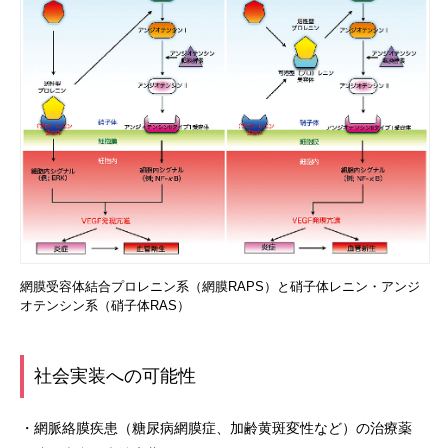
網膜受容体結合プロレニン系（網膜RAPS）と硝子体レニン・アンジ
オテンシン系（硝子体RAS）
社会実装への可能性
・網脈絡膜疾患（糖尿病網膜症、加齢黄斑変性など）の治療薬