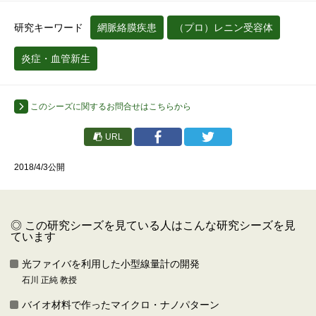
研究キーワード
網脈絡膜疾患
（プロ）レニン受容体
炎症・血管新生
このシーズに関するお問合せはこちらから
URL
2018/4/3公開
◎ この研究シーズを見ている人はこんな研究シーズを見
ています
光ファイバを利用した小型線量計の開発
石川 正純 教授
バイオ材料で作ったマイクロ・ナノパターン