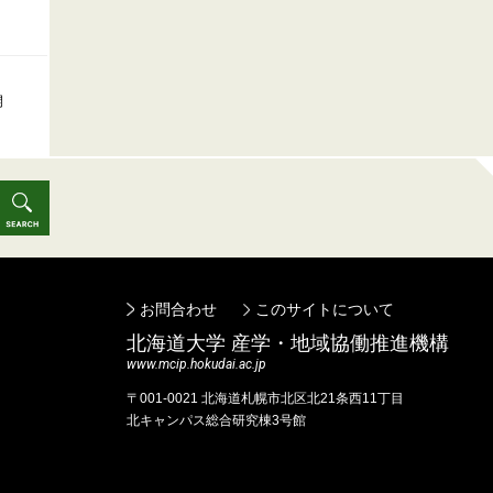
開
お問合わせ
このサイトについて
北海道⼤学 産学・地域協働推進機構
www.mcip.hokudai.ac.jp
〒001-0021 北海道札幌市北区北21条⻄11丁⽬
北キャンパス総合研究棟3号館