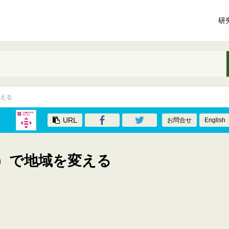
研
える
URL
お問合せ
English
）で地域を変える