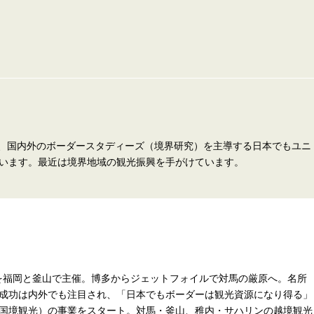
）は、国内外のボーダースタディーズ（境界研究）を主導する日本でもユニ
います。最近は境界地域の観光振興を手がけています。
ion第12回大会を福岡と釜山で主催。博多からジェットフォイルで対馬の厳原へ。名所
成功は内外でも注目され、「日本でもボーダーは観光資源になり得る」
国境観光）の事業をスタート。対馬・釜山、稚内・サハリンの越境観光