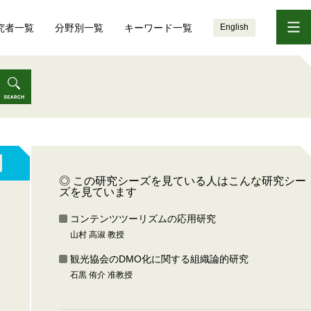
究者一覧
分野別一覧
キーワード一覧
English
◎ この研究シーズを見ている人はこんな研究シー
ズを見ています
コンテンツツーリズムの応用研究
山村 高淑 教授
観光協会のDMO化に関する組織論的研究
石黒 侑介 准教授