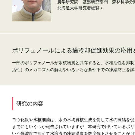
農学研究院 基盤研究部門 森林科学分
北海道⼤学研究者総覧
ポリフェノールによる過冷却促進効果の応用
一部のポリフェノールが氷核物質と共存すると、氷核活性を抑制
活性）のメカニズムの解明やいろいろな条件下での凍結防止を試
研究の内容
ヨウ化銀や氷核細菌は、水の不均質核生成を促して水の凍結を促
までにもいくつか報告されていますが、本研究で用いているポリ
いう低濃度で抑えて水溶液の凍結温度を数度低下させることが可