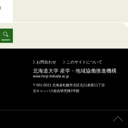
開
お問合わせ
このサイトについて
北海道⼤学 産学・地域協働推進機構
www.mcip.hokudai.ac.jp
〒001-0021 北海道札幌市北区北21条⻄11丁⽬
北キャンパス総合研究棟3号館