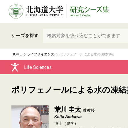
シーズを探す
HOME
ライフサイエンス
ポリフェノールによる水の凍結抑制
Life Sciences
ポリフェノールによる水の凍結
荒川 圭太
准教授
Keita Arakawa
博士（農学）