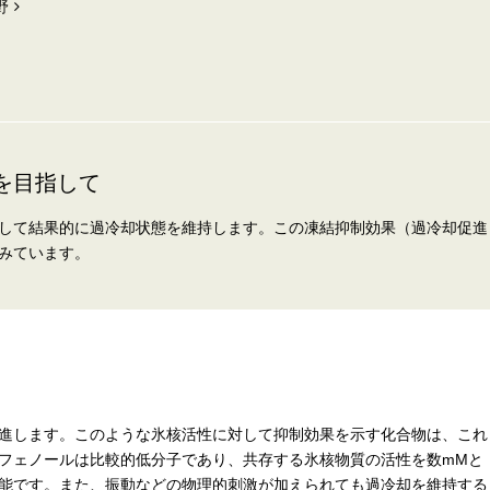
野
を目指して
して結果的に過冷却状態を維持します。この凍結抑制効果（過冷却促進
みています。
進します。このような氷核活性に対して抑制効果を示す化合物は、これ
フェノールは比較的低分子であり、共存する氷核物質の活性を数mMと
能です。また、振動などの物理的刺激が加えられても過冷却を維持する