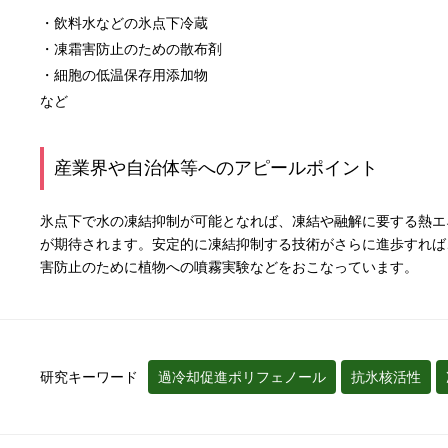
・飲料水などの氷点下冷蔵
・凍霜害防止のための散布剤
・細胞の低温保存用添加物
など
産業界や自治体等へのアピールポイント
氷点下で水の凍結抑制が可能となれば、凍結や融解に要する熱エ
が期待されます。安定的に凍結抑制する技術がさらに進歩すれば
害防止のために植物への噴霧実験などをおこなっています。
研究キーワード
過冷却促進ポリフェノール
抗氷核活性