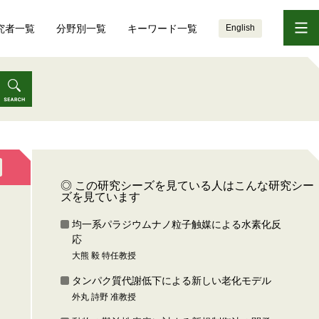
究者一覧
分野別一覧
キーワード一覧
English
◎ この研究シーズを見ている人はこんな研究シー
ズを見ています
均一系パラジウムナノ粒子触媒による水素化反
応
大熊 毅 特任教授
タンパク質代謝低下による新しい老化モデル
外丸 詩野 准教授