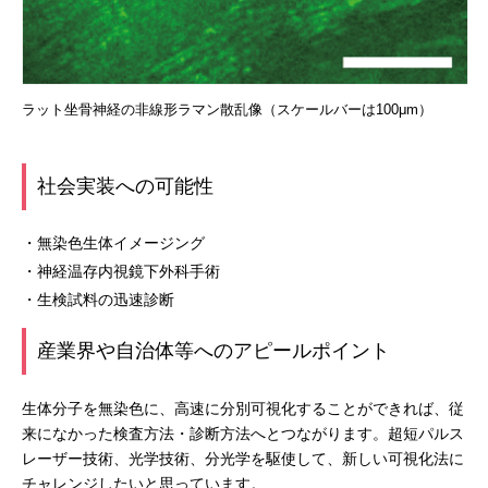
ラット坐骨神経の非線形ラマン散乱像（スケールバーは100μm）
社会実装への可能性
・無染色生体イメージング
・神経温存内視鏡下外科手術
・生検試料の迅速診断
産業界や自治体等へのアピールポイント
生体分子を無染色に、高速に分別可視化することができれば、従
来になかった検査方法・診断方法へとつながります。超短パルス
レーザー技術、光学技術、分光学を駆使して、新しい可視化法に
チャレンジしたいと思っています。