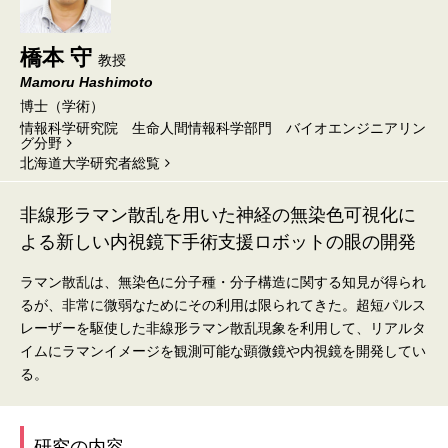
橋本 守
教授
Mamoru Hashimoto
博士（学術）
情報科学研究院 生命人間情報科学部門 バイオエンジニアリン
グ分野
北海道⼤学研究者総覧
非線形ラマン散乱を用いた神経の無染色可視化に
よる新しい内視鏡下手術支援ロボットの眼の開発
ラマン散乱は、無染色に分子種・分子構造に関する知見が得られ
るが、非常に微弱なためにその利用は限られてきた。超短パルス
レーザーを駆使した非線形ラマン散乱現象を利用して、リアルタ
イムにラマンイメージを観測可能な顕微鏡や内視鏡を開発してい
る。
研究の内容