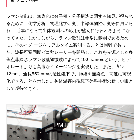
ラマン散乱は、無染色に分子種・分子構造に関する知見が得られ
るために、化学分析、物理化学研究、半導体物性研究等に用いら
れ、 近年になって生体観測への応用が盛んに行われるようにな
ってきた。しかしながら、ラマン散乱は非常に微弱であるため
に、そのイメ ージをリアルタイム観測することは困難であっ
た。波長可変同期ピコ秒レーザーを開発し、これを光源とした多
焦点非線形ラマン散乱顕微鏡によって100 frame/sという、ビデ
オレートよりも高速なイメージングを実現した。また、直径
12mm、全長550 mmの硬性鏡下で、神経を無染色、高速に可視
化できることを示した。神経温存内視鏡下外科手術の新しい眼と
して期待できる。