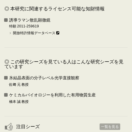
◎ 本研究に関連するライセンス可能な知財情報
誘導ラマン散乱顕微鏡
特願 2011-259619
開放特許情報データベース
◎ この研究シーズを見ている人はこんな研究シーズを見
ています
氷結晶表面の分子レベル光学直接観察
佐﨑 元 教授
ケミカルバイオロジーを利用した有用物質生産
橋本 誠 教授
注目シーズ
一覧を見る