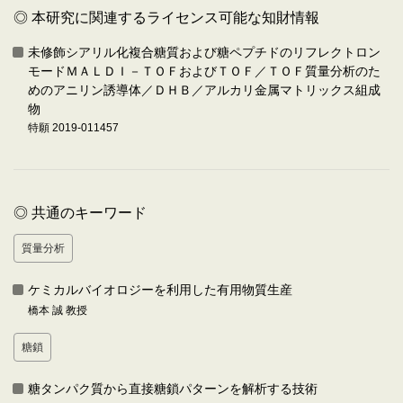
◎ 本研究に関連するライセンス可能な知財情報
未修飾シアリル化複合糖質および糖ペプチドのリフレクトロン
モードＭＡＬＤＩ－ＴＯＦおよびＴＯＦ／ＴＯＦ質量分析のた
めのアニリン誘導体／ＤＨＢ／アルカリ金属マトリックス組成
物
特願 2019-011457
◎ 共通のキーワード
質量分析
ケミカルバイオロジーを利用した有用物質生産
橋本 誠 教授
糖鎖
糖タンパク質から直接糖鎖パターンを解析する技術