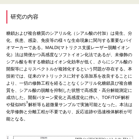
研究の内容
糖鎖および複合糖質のシアリル化（シアル酸の付加）は発生、分
化、疾患、感染、免疫等の様々な生命現象に関与する重要なバイ
オマーカーである。MALDI(マトリクス支援レーザー脱離イオン
化）法は簡便かつ高感度なソフトイオン化法であるが、未修飾の
シアル酸を有する糖鎖はイオン化効率が低く、さらにシアル酸の
開裂等によりスペクトルが複雑化するという問題が存在する。本
技術では、従来のマトリックスに対する添加系を改良することに
より、一切の修飾工程を経ることなくシアリル化糖鎖及び複合糖
質を、シアル酸の脱離を抑制した状態で高感度・高分解能測定に
成功した。開裂パターン変化と高感度化に伴い、TOF/TOF解析
3
や疑似MS
解析等も超微量サンプルで実施可能となった。本法は
化学修飾と分離工程が不要であり、反応追跡や迅速検体解析が可
能となる。