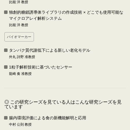
比能 洋 教授
独創的糖鎖誘導体ライブラリの作成技術 × どこでも使用可能な
マイクロアレイ解析システム
比能 洋 教授
バイオマーカー
タンパク質代謝低下による新しい老化モデル
外丸 詩野 准教授
1粒子解析技術に基づいたセンサー
龍崎 奏 准教授
◎ この研究シーズを見ている人はこんな研究シーズを見
ています
腸内環境評価による食の新機能解明と応用
中村 公則 教授