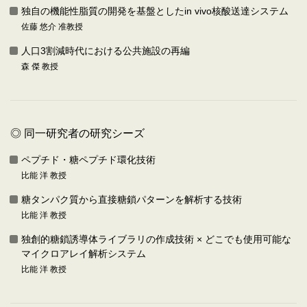
独自の機能性脂質の開発を基盤としたin vivo核酸送達システム
佐藤 悠介 准教授
人口3割減時代における公共施設の再編
森 傑 教授
◎ 同一研究者の研究シーズ
ペプチド・糖ペプチド環化技術
比能 洋 教授
糖タンパク質から直接糖鎖パターンを解析する技術
比能 洋 教授
独創的糖鎖誘導体ライブラリの作成技術 × どこでも使用可能な
マイクロアレイ解析システム
比能 洋 教授