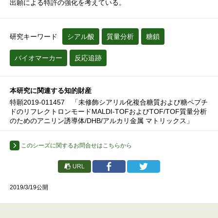
出願による特許の強化を考えている。
研究キーワード
シアル酸
質量分析
糖鎖
バイオマーカー
反応追跡
本研究に関連する知的財産
特願2019-011457 「未修飾シアリル化複合糖質および糖ペプチ
ドのリフレクトロンモードMALDI-TOFおよびTOF/TOF質量分析
のためのアニリン誘導体/DHB/アルカリ金属 マトリックス」
このシーズに関するお問合せはこちらから
URL
2019/3/19公開