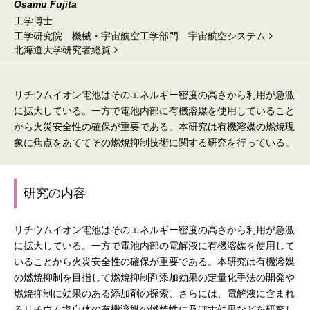
Osamu Fujita
工学博士
工学研究院 機械・宇宙航空工学部門 宇宙航空システム
北海道⼤学研究者総覧
リチウムイオン電池はそのエネルギー密度の高さから利用が急激
に拡大している。一方で電池内部に有機溶媒を使用していること
から火災安全性の確保が重要である。本研究は有機溶媒の燃焼現
象に焦点をあててその燃焼抑制技術に関する研究を行っている。
研究の内容
リチウムイオン電池はそのエネルギー密度の高さから利用が急激
に拡大している。一方で電池内部の電解液に有機溶媒を使用して
いることから火災安全性の確保が重要である。本研究は有機溶媒
の燃焼抑制を目指して燃焼抑制剤添加効果の定量化手法の開発や
燃焼抑制に効果のある添加剤の探索、さらには、電解液に含まれ
るリチウム塩自体の有機溶媒の燃焼性に及ぼす効果などを研究し