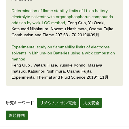
Determination of flame stability limits of Li-ion battery
electrolyte solvents with organophosphorus compounds
addition by wick-LOC method
, Feng Guo, Yu Ozaki,
Katsunori Nishimura, Nozomu Hashimoto, Osamu Fujita
Combustion and Flame 207 63 - 70 2019年09月
Experimental study on flammability limits of electrolyte
solvents in Lithium-ion Batteries using a wick combustion
method
Feng Guo , Wataru Hase, Yusuke Konno, Masaya
Inatsuki, Katsunori Nishimura, Osamu Fujita
Experimental Thermal and Fluid Science 2019年11月
研究キーワード
リチウムイオン電池
火災安全
燃焼抑制