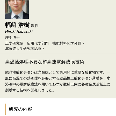
幅﨑 浩樹
教授
Hiroki Habazaki
理学博士
工学研究院 応用化学部門 機能材料化学分野
北海道⼤学研究者総覧
高温熱処理不要な超高速電解成膜技術
結晶性酸化チタンは光触媒として実用的に重要な酸化物です。一
般に高温での熱処理を必要とする結晶性二酸化チタン薄膜を，水
溶液中の電解成膜法を用いてわずか数秒以内に各種金属基板上に
製膜する技術を開発しました。
研究の内容