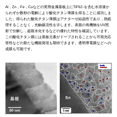
Al，Zn，Fe，Cuなどの実用金属基板上にTiF62-を含む水溶液か
らわずか数秒の電解により酸化チタン薄膜を得ることに成功しま
した。得られた酸化チタン薄膜はアナターゼ結晶性であり，熱処
理することなく，光触媒活性を示します。表面の有機物をUV照
射で分解し，超親水化するなどの優れた特性を確認しています。
この酸化チタン膜には基板元素がドープされることから可視光応
答性などの新たな機能発現も期待できます。透明導電膜などへの
成膜も可能です。