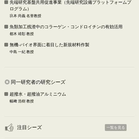
先端研究基盤共用促進事業（先端研究設備プラットフォームプ
ログラム）
圦本 尚義 名誉教授
魚類加工残渣中のコラーゲン・コンドロイチンの有効活用
都木 靖彰 教授
無機-バイオ界面に着目した新規材料作製
中島 一紀 教授
◎ 同一研究者の研究シーズ
超撥水・超撥油アルミニウム
幅﨑 浩樹 教授
注目シーズ
一覧を見る