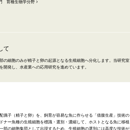
門 育種生物学分野
して
部の細胞のみが精子と卵の起源となる生殖細胞へ分化します。当研究室
を開発し、水産業への応用研究を進めています。
配偶子（精子と卵）を、飼育が容易な魚に作らせる「借腹生産」技術の
ドナー魚種の生殖細胞を標識・選別・濃縮して、ホストとなる魚に移植
一部の細胞集団として出現するため、生殖細胞の選別には高度な技術が