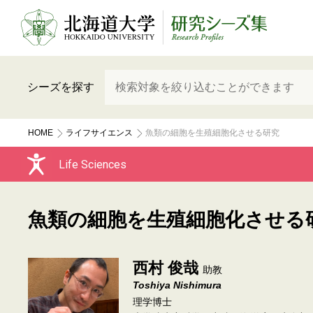
シーズを探す
HOME
ライフサイエンス
魚類の細胞を生殖細胞化させる研究
Life Sciences
魚類の細胞を生殖細胞化させる
西村 俊哉
助教
Toshiya Nishimura
理学博士