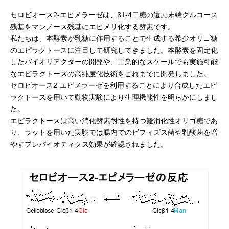
セロビオース2-エピメラーゼは、β1-4二糖の還元末端グルコース
残基をマンノース残基にエピメリ化する酵素です。
私たちは、本酵素が乳糖に作用することで生成する希少オリゴ糖
のエピラクトースに注目して研究してきました。本酵素を固定化
したバイオリアクターの開発や、工業的なスケールでも実施可能
なエピラクトースの高純度化技術をこれまでに開発しました。
セロビオース2-エピメラーゼを利用することにより合成したエピ
ラクトースを用いて動物実験により生理機能性を明らかにしまし
た。
エピラクトースは高い消化酵素耐性を持つ難消化性オリゴ糖であ
り、ラットを用いた実験では腸内でのビフィズス菌や乳酸菌を増
やすプレバイオティクス効果が確認されました。