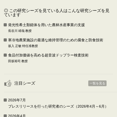
◎ この研究シーズを見ている人はこんな研究シーズを見
ています
発光性希土類錯体を用いた農林水産事業の支援
長谷川 靖哉 教授
寒冷地農業施設の最適な維持管理のための腐食と防食技術
坂入 正敏 特任准教授
食品付加価値を高める超音波ドップラー検査技術
田坂裕司 教授
注目シーズ
一覧を見る
2026年7月
プレスリリースを行った研究者のシーズ（2026年4月～6月）
2026年4月