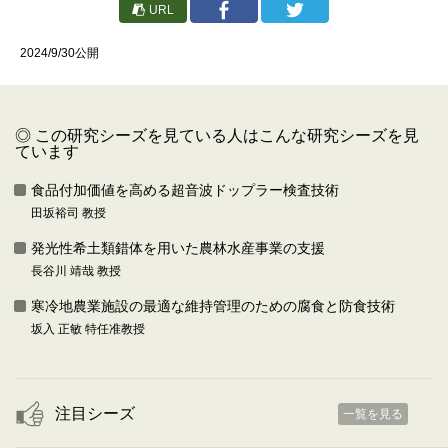
URL
2024/9/30公開
◎ この研究シーズを見ている人はこんな研究シーズを見
ています
食品付加価値を高める超音波ドップラー検査技術
田坂裕司 教授
発光性希土類錯体を用いた農林水産事業の支援
長谷川 靖哉 教授
寒冷地農業施設の最適な維持管理のための腐食と防食技術
坂入 正敏 特任准教授
注目シーズ
一覧を見る