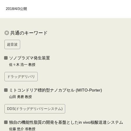
2018/4/3公開
◎ 共通のキーワード
超音波
ソノプラズマ発生装置
佐々木 浩一 教授
ドラッグデリバリ
ミトコンドリア標的型ナノカプセル (MITO-Porter)
山田 勇磨 教授
DDS(ドラッグデリバリーシステム)
独自の機能性脂質の開発を基盤としたin vivo核酸送達システム
佐藤 悠介 准教授