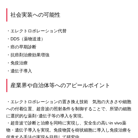
社会実装への可能性
・エレクトロポレーション代替
・DDS（薬物送達）
・癌の早期診断
・抗癌剤治療効果増強
・免疫治療
・遺伝子導入
産業界や自治体等へのアピールポイント
・エレクトロポレーションの置き換え技術 気泡の大きさや細胞
への付着位置、超音波の照射条件を制御することで、所望の細胞
に選択的な薬剤･遺伝子等の導入を実現。
・超音波で診断と治療を同時に実現し、安全生の高いin vivo薬
物・遺伝子導入を実現。免疫物質を樹状細胞に導入し免疫治療を
促進する手法の実現を目指して研究中．