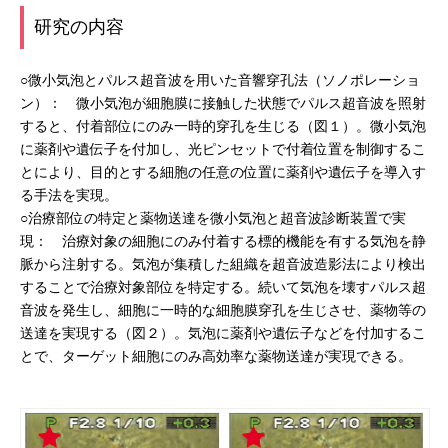
研究の内容
○微小気泡とパルス超音波を用いた音響穿孔法（ソノポレーショ
ン）： 微小気泡が細胞膜に接触した状態でパルス超音波を照射
すると、付着部位にのみ一時的穿孔を生じる（図１）。微小気泡
に薬剤や遺伝子を付加し、光ピンセットで付着位置を制御するこ
とにより、目的とする細胞の任意の位置に薬剤や遺伝子を導入す
る手法を実現。
○治療部位の特定と薬物送達を微小気泡と超音波診断装置で実
現： 治療対象の細胞にのみ付着する標的機能を有する気泡を静
脈から注射する。気泡が集積した組織を超音波造影法により検出
することで治療対象部位を特定する。続いて気泡を壊すパルス超
音波を発生し、細胞に一時的な細胞膜穿孔を生じさせ、薬物等の
送達を実現する（図２）。気泡に薬剤や遺伝子などを付加するこ
とで、ターゲット細胞にのみ高効率な薬物送達が実現できる。