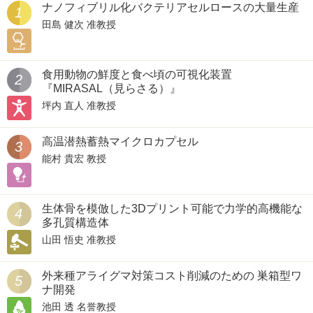
ナノフィブリル化バクテリアセルロースの大量生産
1
田島 健次 准教授
食用動物の鮮度と食べ頃の可視化装置
2
『MIRASAL（見らさる）』
坪内 直人 准教授
高温潜熱蓄熱マイクロカプセル
3
能村 貴宏 教授
生体骨を模倣した3Dプリント可能で力学的高機能な
4
多孔質構造体
山田 悟史 准教授
外来種アライグマ対策コスト削減のための 巣箱型ワ
5
ナ開発
池田 透 名誉教授