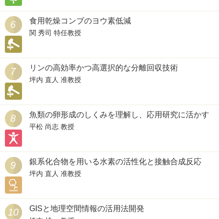
食用乾燥コンブのヨウ素低減
6
関 秀司 特任教授
リンの高効率かつ高選択的な分離回収技術
7
坪内 直人 准教授
魚類の卵形成のしくみを理解し、応用研究に活かす
8
平松 尚志 教授
銀系化合物を用いる水素の活性化と接触合成反応
9
坪内 直人 准教授
GISと地理空間情報の活用法開発
10